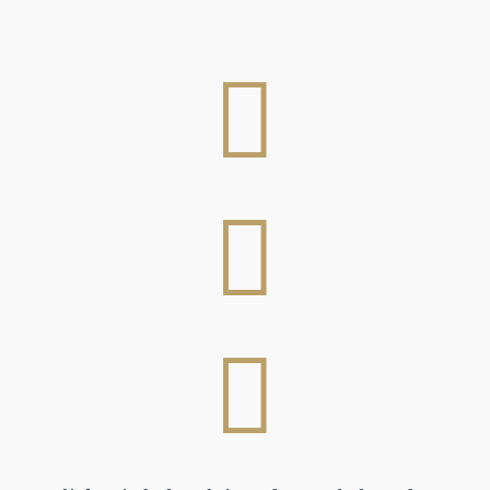


